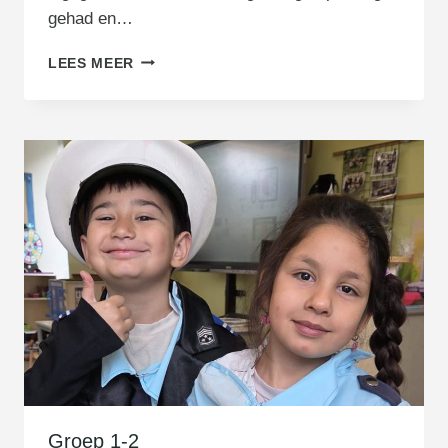
gehad en…
G
LEES MEER
R
O
E
P
3
B
Groep 1-2