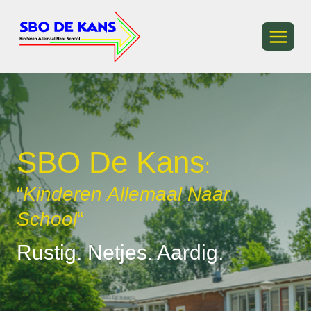
Ga
naar
de
inhoud
SBO De Kans
:
“
Kinderen Allemaal Naar
School
“
Rustig. Netjes. Aardig.