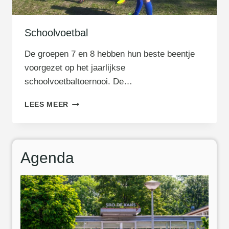
Schoolvoetbal
De groepen 7 en 8 hebben hun beste beentje
voorgezet op het jaarlijkse
schoolvoetbaltoernooi. De…
S
LEES MEER
C
H
O
O
Agenda
L
V
O
E
T
B
A