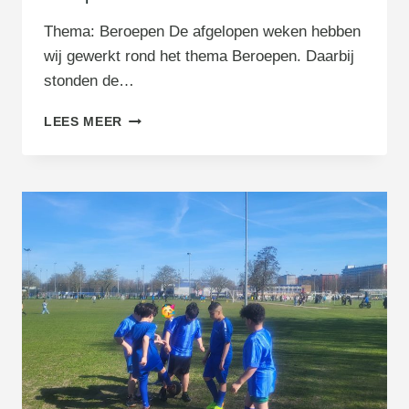
Thema: Beroepen De afgelopen weken hebben
wij gewerkt rond het thema Beroepen. Daarbij
stonden de…
G
LEES MEER
R
O
E
P
1
-
2